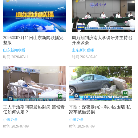
2026年07月11日山东新闻联播完
周乃翔到济南大学调研并主持召
整版
开座谈会
山东新闻联播
山东新闻联播
时间 2026-07-11
时间 2026-07-10
工人干活期间突发热射病 赔偿责
平阴：深夜暴雨冲塌小区围墙 私
任如何认定？
家车被砸受损
小溪办事
小溪办事
时间 2026-07-09
时间 2026-07-09