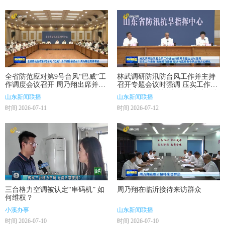
全省防范应对第9号台风“巴威”工
林武调研防汛防台风工作并主持
作调度会议召开 周乃翔出席并讲
召开专题会议时强调 压实工作责
话
任 落细防范措施 坚决打赢防御台
山东新闻联播
山东新闻联播
风这场大仗硬仗
时间 2026-07-11
时间 2026-07-12
三台格力空调被认定“串码机” 如
周乃翔在临沂接待来访群众
何维权？
小溪办事
山东新闻联播
时间 2026-07-10
时间 2026-07-10