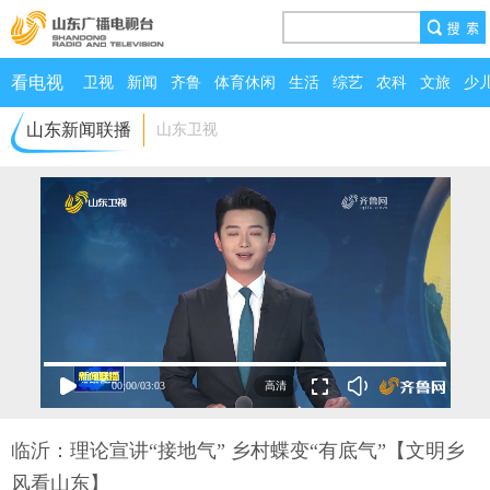
看电视
卫视
新闻
齐鲁
体育休闲
生活
综艺
农科
文旅
少
山东新闻联播
山东卫视
00:00
/
03:03
临沂：理论宣讲“接地气” 乡村蝶变“有底气”【文明乡
风看山东】