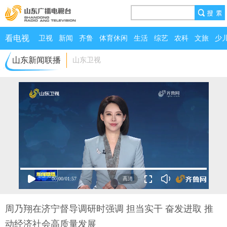
看电视
卫视
新闻
齐鲁
体育休闲
生活
综艺
农科
文旅
少
山东新闻联播
山东卫视
00:00
/
01:57
周乃翔在济宁督导调研时强调 担当实干 奋发进取 推
动经济社会高质量发展