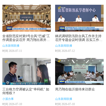
全省防范应对第9号台风“巴威”工
林武调研防汛防台风工作并主持
作调度会议召开 周乃翔出席并讲
召开专题会议时强调 压实工作责
话
任 落细防范措施 坚决打赢防御台
山东新闻联播
山东新闻联播
风这场大仗硬仗
时间 2026-07-11
时间 2026-07-12
三台格力空调被认定“串码机” 如
周乃翔在临沂接待来访群众
何维权？
小溪办事
山东新闻联播
时间 2026-07-10
时间 2026-07-10