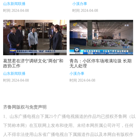
习近平总书记重要讲话重要指示
山东新闻联播
小溪办事
和中央有关会议精神 研究部署全
时间 2024-04-08
时间 2024-04-08
省党纪学习教育工作
葛慧君在济宁调研文化“两创”和
青岛：小区停车场堆满垃圾 长期
政协工作
无人处理
山东新闻联播
小溪办事
时间 2024-04-08
时间 2024-04-08
齐鲁网版权与免责声明
1、山东广播电视台下属21个广播电视频道的作品均已授权齐鲁网（以
下简称本网）在互联网上发布和使用。未经本网所属公司许可，任何
人不得非法使用山东省广播电视台下属频道作品以及本网自有版权作