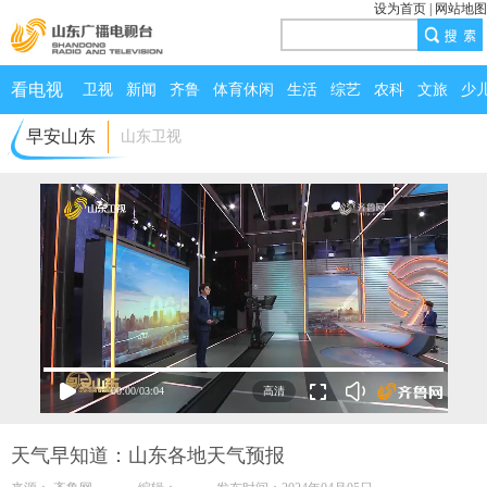
设为首页
|
网站地图
看电视
卫视
新闻
齐鲁
体育休闲
生活
综艺
农科
文旅
少
早安山东
山东卫视
00:00
/
03:04
天气早知道：山东各地天气预报