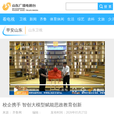
看电视
卫视
新闻
齐鲁
体育休闲
生活
综艺
农科
文旅
少
早安山东
山东卫视
00:00
/
00:34
校企携手 智创大模型赋能思政教育创新
来源： 齐鲁网 编辑： 发布时间：2026年05月27日