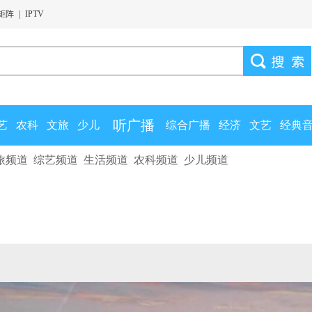
矩阵
|
IPTV
听广播
艺
农科
文旅
少儿
综合广播
经济
文艺
经典
旅频道
综艺频道
生活频道
农科频道
少儿频道