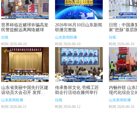
世界杯临近赌球诈骗高发
2026年06月10日山东新闻
日照：中国康
民警提醒远离网络赌球
联播完整版
家“把脉”基层
拉呱
山东新闻联播
拉呱
时间 2026-06-10
时间 2026-06-10
时间 2026-06-10
山东省美丽中国先行区建
传承鲁班文化 劳模工匠
内畅外联 山东
设动员大会召开 发挥先
助企行活动在滕州举行
现代化综合立
行优势 打造示范标杆 加
【开局“十五五
山东新闻联播
拉呱
山东新闻联播
快建设美丽中国省域先行
时·干事创业 
时间 2026-06-11
时间 2026-06-12
时间 2026-06-10
区