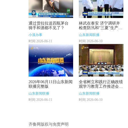
通过货拉拉送四瓶茅台
林武在泰安 济宁调研并
骑手和酒都不见了？
检查防汛和“三夏”生产工
作时强调 担当尽责守牢
小溪办事
山东新闻联播
底线 以实干实绩推动高
时间 2026-06-11
时间 2026-06-10
质量发展
2026年06月11日山东新闻
全省树立和践行正确政绩
联播完整版
观学习教育工作推进会议
召开
山东新闻联播
山东新闻联播
时间 2026-06-11
时间 2026-06-10
齐鲁网版权与免责声明