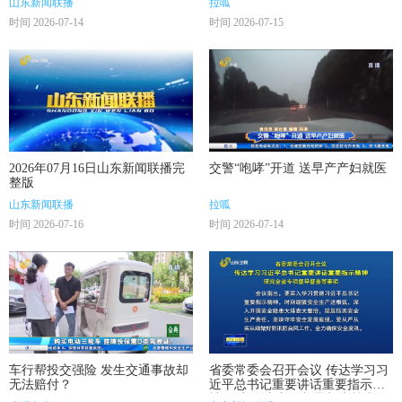
山东新闻联播
拉呱
时间 2026-07-14
时间 2026-07-15
2026年07月16日山东新闻联播完
交警“咆哮”开道 送早产产妇就医
整版
山东新闻联播
拉呱
时间 2026-07-16
时间 2026-07-14
车行帮投交强险 发生交通事故却
省委常委会召开会议 传达学习习
无法赔付？
近平总书记重要讲话重要指示精
神 研究全省专项督导督查等事项