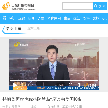
看电视
卫视
新闻
齐鲁
体育休闲
生活
综艺
农科
文旅
少
早安山东
山东卫视
00:00
/
01:23
特朗普再次声称格陵兰岛“应该由美国控制”
来源： 齐鲁网 编辑： 发布时间：2026年07月08日