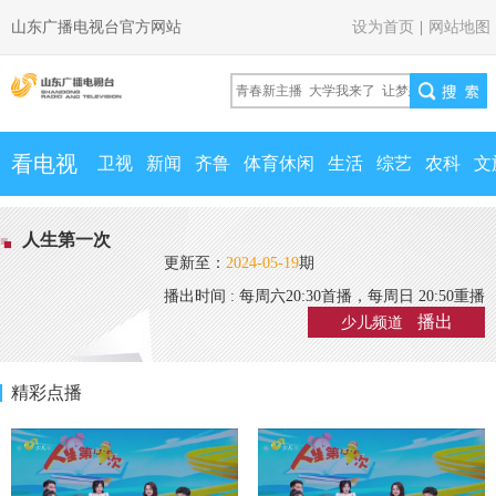
山东广播电视台官方网站
设为首页
|
网站地图
看电视
卫视
新闻
齐鲁
体育休闲
生活
综艺
农科
文
人生第一次
更新至：
2024-05-19
期
播出时间 : 每周六20:30首播，每周日 20:50重播
播出
少儿频道
精彩点播