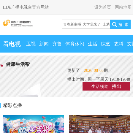
山东广播电视台官方网站
设为首页
|
网站地图
看电视
卫视
新闻
齐鲁
体育休闲
生活
综艺
农科
文
健康生活帮
更新至：
2026-08-05
期
播出时间 : 周一至周天 19:10-19:40
播出
生活频道
精彩点播