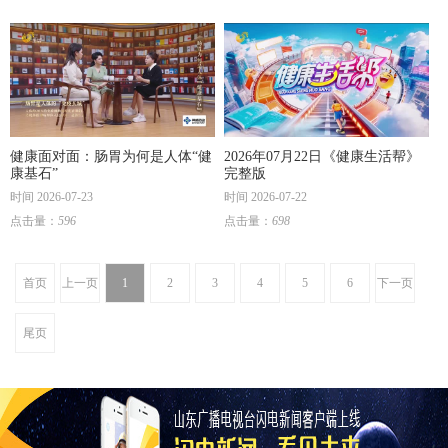
健康面对面：肠胃为何是人体“健
2026年07月22日《健康生活帮》
康基石”
完整版
时间 2026-07-23
时间 2026-07-22
点击量：
596
点击量：
698
首页
上一页
1
2
3
4
5
6
下一页
尾页