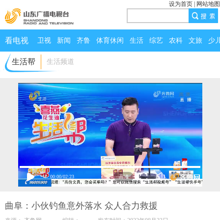
设为首页
|
网站地图
看电视
卫视
新闻
齐鲁
体育休闲
生活
综艺
农科
文旅
少
生活帮
生活频道
00:00
/
02:23
曲阜：小伙钓鱼意外落水 众人合力救援