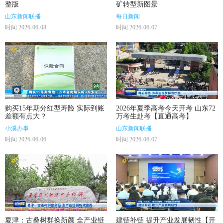
整版
矿转型新图景
山东新闻联播
每日新闻
时间 2026-06-08
时间 2026-06-07
购买15年期分红型寿险 实际到账
2026年夏季高考今天开考 山东72
差额有点大？
万考生赴考【直通高考】
小溪办事
山东新闻联播
时间 2026-06-06
时间 2026-06-07
夏津：古桑树群换新颜 全产业链
建链补链 提升产业发展韧性【开