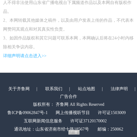
人不得非法使用山东省广播电视台下属频道作品以及本网自有版权作
品。
2、本网转载其他媒体之稿件，以及由用户发表上传的作品，不代表本
网赞同其观点和对其真实性负责。
3、如因作品版权和其它问题可联系本网，本网确认后将在24小时内移
除相关争议内容。
详细声明请点击进入>>
关于齐鲁网
|
联系我们
|
站点地图
|
法律声明
|
广告合作
版权所有： 齐鲁网 All Rights Reserved
鲁ICP备09062847号-1
网上传播视听节目
许可证1503009
互联网新闻信息服务
许可证37120170002
通讯地址：山东省济南市经十路18567号 邮编：250062