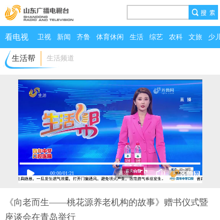
看电视
卫视
新闻
齐鲁
体育休闲
生活
综艺
农科
文旅
少
生活帮
生活频道
00:00
/
01:21
《向老而生——桃花源养老机构的故事》赠书仪式暨
座谈会在青岛举行