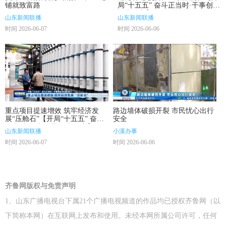
铺就致富路
局“十五五” 奋斗正当时·干事创业
担当尽责】
山东新闻联播
山东新闻联播
时间 2026-06-07
时间 2026-06-06
重点项目提速增效 筑牢经济发
路边墙体破损开裂 市民忧心出行
展“压舱石”【开局“十五五” 奋斗
安全
正当时·干事创业 担当尽责】
山东新闻联播
小溪办事
时间 2026-06-07
时间 2026-06-06
齐鲁网版权与免责声明
1、山东广播电视台下属21个广播电视频道的作品均已授权齐鲁网（以
下简称本网）在互联网上发布和使用。未经本网所属公司许可，任何