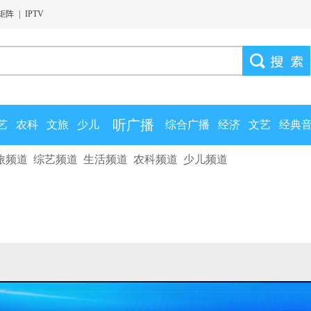
矩阵
|
IPTV
听广播
艺
农科
文旅
少儿
综合广播
经济
文艺
经典
旅频道
综艺频道
生活频道
农科频道
少儿频道