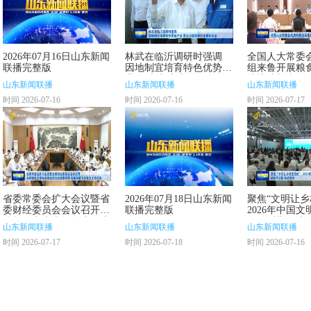
2026年07月16日山东新闻
林武在临沂调研时强调
全国人大常委
联播完整版
因地制宜培育特色优势产
组来鲁开展粮
业 更大力度统筹好发展
法执法检查
山东新闻联播
山东新闻联播
山东新闻联播
和安全
时间 2026-07-16
时间 2026-07-16
时间 2026-07-17
省委常委会扩大会议暨省
2026年07月18日山东新闻
聚焦“文明让乡
委财经委员会会议召开
联播完整版
2026年中国
分析研究上半年全省经济
在临沂举行 胡
山东新闻联播
山东新闻联播
山东新闻联播
社会发展形势 安排部署
林武致辞
时间 2026-07-17
时间 2026-07-18
时间 2026-07-16
下步重点工作任务