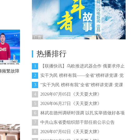
热播排行
1
【联播快讯】乌欧推进武器合作 俄要求停止
梯频繁故障
向乌供武
2
实干为民 榜样有我——全省“榜样讲党课·党
课讲榜样”活动
3
“实干为民 榜样有我”全省“榜样讲党课·党课
讲榜样”专题党课今晚在山东卫视播出
4
2026年07月05日《天天耍大牌》
5
2026年06月27日《天天耍大牌》
6
林武在德州调研时强调 以扎实举措做好各项
工作 统筹推进经济社会高质量发展
7
中共山东省委组织部干部任前公示公告
（2026年第9号）
8
2026年07月02日《天天耍大牌》