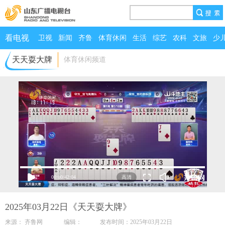
看电视
卫视
新闻
齐鲁
体育休闲
生活
综艺
农科
文旅
少
天天耍大牌
体育休闲频道
00:00
/
42:04
2025年03月22日《天天耍大牌》
来源： 齐鲁网 编辑： 发布时间：2025年03月22日