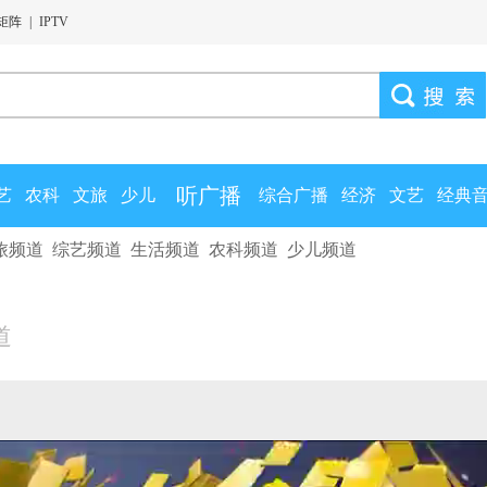
矩阵
|
IPTV
听广播
艺
农科
文旅
少儿
综合广播
经济
文艺
经典
旅频道
综艺频道
生活频道
农科频道
少儿频道
道