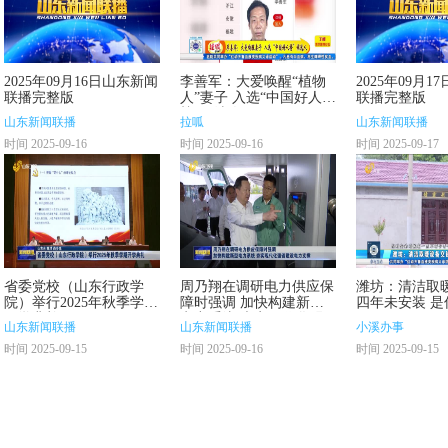
2025年09月16日山东新闻
李善军：大爱唤醒“植物
2025年09月
联播完整版
人”妻子 入选“中国好人
联播完整版
榜”候选人
山东新闻联播
拉呱
山东新闻联播
时间 2025-09-16
时间 2025-09-16
时间 2025-09-17
省委党校（山东行政学
周乃翔在调研电力供应保
潍坊：清洁取
院）举行2025年秋季学期
障时强调 加快构建新型
四年未安装 是
开学典礼
电力系统 夯实现代化强
山东新闻联播
山东新闻联播
小溪办事
省建设电力支撑
时间 2025-09-15
时间 2025-09-16
时间 2025-09-15