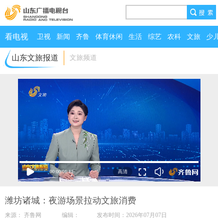
看电视
卫视
新闻
齐鲁
体育休闲
生活
综艺
农科
文旅
少
山东文旅报道
文旅频道
00:00
/
01:12
潍坊诸城：夜游场景拉动文旅消费
来源： 齐鲁网 编辑： 发布时间：2026年07月07日