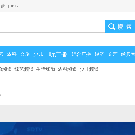
矩阵
|
IPTV
听广播
艺
农科
文旅
少儿
综合广播
经济
文艺
经典
旅频道
综艺频道
生活频道
农科频道
少儿频道
视