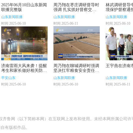
2025年06月10日山东新闻
周乃翔在枣庄调研督导时
林武调研督导
联播完整版
强调 扎实抓好督察交办
境保护督察通
问题整改 持续提升生态
整改工作 坚定
山东新闻联播
山东新闻联播
山东新闻联播
环境质量
环境保护政治责
时间 2025-06-10
时间 2025-06-11
时间 2025-06-10
立行从严从实
改
济南雷雨大风来袭！提醒
周乃翔在聊城调研时强调
王宇燕在济南
考生和家长做好相关防范
坚决扛牢粮食安全责任
工作
全力夺取夏粮和全年粮食
早安山东
山东新闻联播
山东新闻联播
丰收
时间 2025-06-10
时间 2025-06-10
时间 2025-06-11
授权齐鲁网（以下简称本网）在互联网上发布和使用。未经本网所属公司许
网自有版权作品。