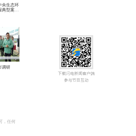
中央生态环
报典型案例
扛牢生态
任 立说
抓好问题整
市调研
可，任何