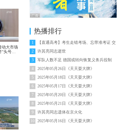
热播排行
1
【直通高考】考生走错考场、忘带准考证 交
转动大市场
警变身“闪电侠”暖心解困
2
许其亮同志逝世
济“头号工
3
军队人数不足 德国或转向恢复义务兵役制
4
2025年05月26日《天天耍大牌》
5
2025年05月18日《天天耍大牌》
6
2025年05月17日《天天耍大牌》
7
2025年05月20日《天天耍大牌》
8
2025年05月21日《天天耍大牌》
9
许其亮同志遗体在京火化
10
2025年05月16日《天天耍大牌》