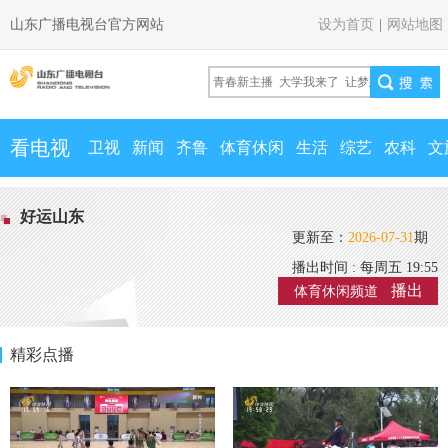
山东广播电视台官方网站
设为首页
|
网站地图
看电视
卫视
新闻
齐鲁
体育休闲
生活
综艺
农科
文
好运山东
更新至：
2026-07-31
期
播出时间 : 每周五 19:55
播出
体育休闲频道
精彩点播